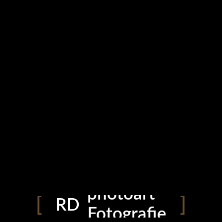
photoart
RD
Fotografie