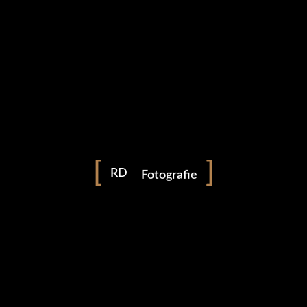
MEHR LADEN
photoart
tiktok
facebook
instagram
youtube
RD
Fotografie
Allgemein
Impressum
Datenschutz
Fragen und Antworten
Wiederruf